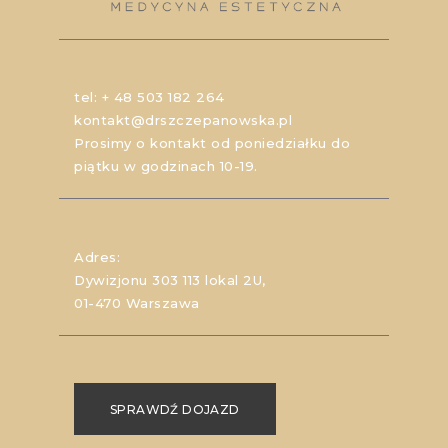
tel:
+ 48 503 182 264
kontakt@drszczepanowska.pl
Prosimy o kontakt od poniedziałku do
piątku w godzinach 10-19.
Adres:
Dywizjonu 303 113 lokal 2U,
01-470 Warszawa
SPRAWDŹ DOJAZD