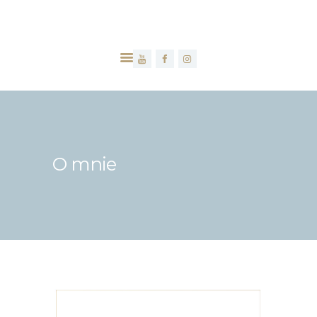
HOME
O MNIE
ZABIEGI
CENNIK
O mnie
AKTUALNOŚCI
MEDIA
KONTAKT