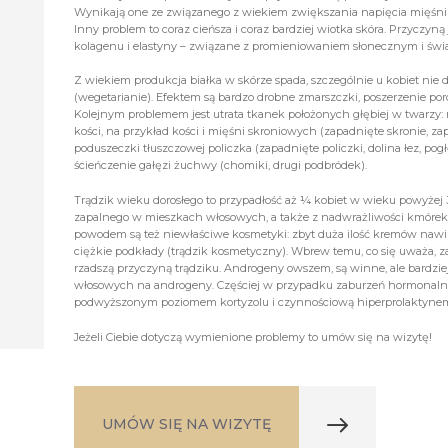
Wynikają one ze związanego z wiekiem zwiększania napięcia mięśn
Inny problem to coraz cieńsza i coraz bardziej wiotka skóra. Przyczyną
kolagenu i elastyny – związane z promieniowaniem słonecznym i świ
Z wiekiem produkcja białka w skórze spada, szczególnie u kobiet ni
(wegetarianie). Efektem są bardzo drobne zmarszczki, poszerzenie por
Kolejnym problemem jest utrata tkanek położonych głębiej w twarzy:
kości, na przykład kości i mięśni skroniowych (zapadnięte skronie, zap
poduszeczki tłuszczowej policzka (zapadnięte policzki, dolina łez, p
ścieńczenie gałęzi żuchwy (chomiki, drugi podbródek).
Trądzik wieku dorosłego to przypadłość aż ¼ kobiet w wieku powyżej 
zapalnego w mieszkach włosowych, a także z nadwrażliwości kmóre
powodem są też niewłaściwe kosmetyki: zbyt duża ilość kremów nawilż
ciężkie podkłady (trądzik kosmetyczny). Wbrew temu, co się uważa,
rzadszą przyczyną trądziku. Androgeny owszem, są winne, ale bardz
włosowych na androgeny. Częściej w przypadku zaburzeń hormonaln
podwyższonym poziomem kortyzolu i czynnościową hiperprolaktynem
Jeżeli Ciebie dotyczą wymienione problemy to umów się na wizytę!
UMÓW SIĘ NA WIZYTĘ