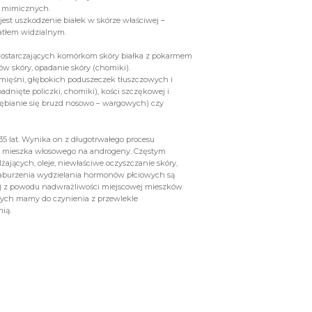
i mimicznych.
 jest uszkodzenie białek w skórze właściwej –
atłem widzialnym.
e dostarczających komórkom skóry białka z pokarmem
ów skóry, opadanie skóry (chomiki).
 mięśni, głębokich poduszeczek tłuszczowych i
adnięte policzki, chomiki), kości szczękowej i
ogłębianie się bruzd nosowo – wargowych) czy
35 lat. Wynika on z długotrwałego procesu
k mieszka włosowego na androgeny. Częstym
ających, oleje, niewłaściwe oczyszczanie skóry,
 zaburzenia wydzielania hormonów płciowych są
iej z powodu nadwrażliwości miejscowej mieszków
ych mamy do czynienia z przewlekle
ią.