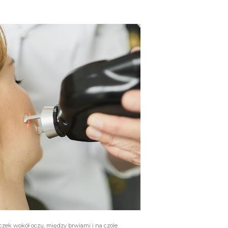
czek wokół oczu, między brwiami i na czole.